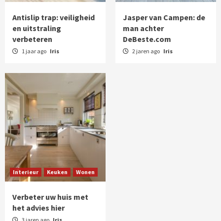
Antislip trap: veiligheid
Jasper van Campen: de
en uitstraling
man achter
verbeteren
DeBeste.com
1 jaar ago
Iris
2 jaren ago
Iris
Interieur
Keuken
Wonen
Verbeter uw huis met
het advies hier
3 jaren ago
Iris