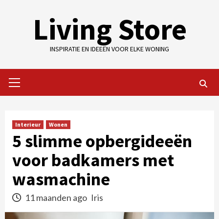
Skip
Living Store
to
content
INSPIRATIE EN IDEEËN VOOR ELKE WONING
Primary
Menu
Interieur
Wonen
5 slimme opbergideeën
voor badkamers met
wasmachine
11 maanden ago
Iris