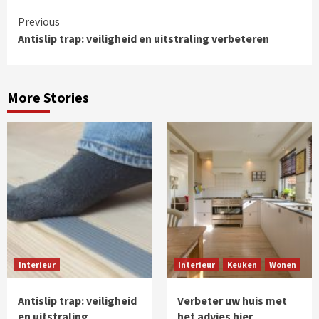
Continue
Previous
Antislip trap: veiligheid en uitstraling verbeteren
Reading
More Stories
Interieur
Interieur
Keuken
Wonen
Antislip trap: veiligheid
Verbeter uw huis met
en uitstraling
het advies hier