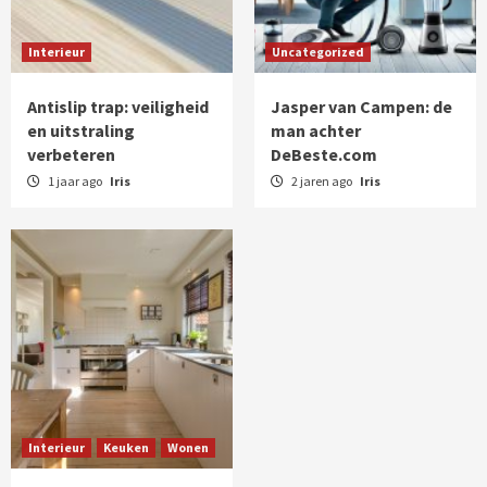
Interieur
Uncategorized
Antislip trap: veiligheid
Jasper van Campen: de
en uitstraling
man achter
verbeteren
DeBeste.com
1 jaar ago
Iris
2 jaren ago
Iris
Interieur
Keuken
Wonen